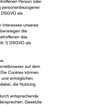
etroffenen Person oder
ng personenbezogener
 d) DSGVO als
n Interesses unseres
überwiegen die
Betroffenen das
 lit. f) DSGVO als
es.
ternetbrowser auf dem
 Die Cookies können
en und ermöglichen
 dabei, die Nutzung
 durch entsprechende
idersprechen. Gesetzte