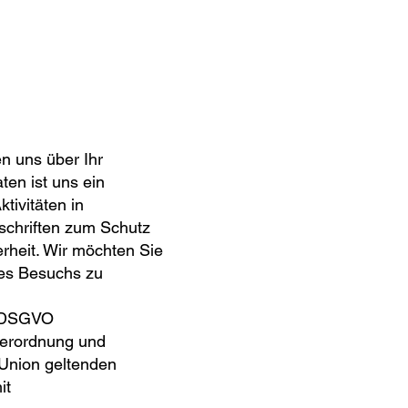
n uns über Ihr
en ist uns ein
tivitäten in
chriften zum Schutz
heit. Wir möchten Sie
res Besuchs zu
ch DSGVO
verordnung und
 Union geltenden
it