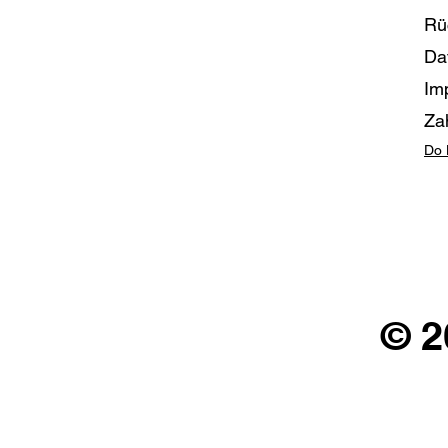
Rü
Da
Im
Za
Do 
© 