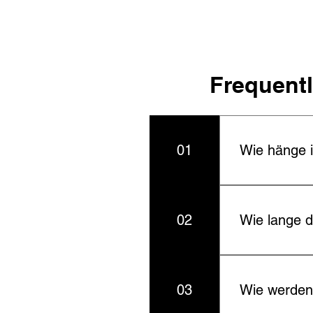
Frequent
01
Wie hänge 
Mitgelieferte 
inklusive.
02
Wie lange d
Produktion: 5–
03
Wie werden