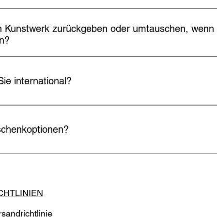
kung mit Schutzmaterialien für unbeschadete Lieferung.
n Kunstwerk zurückgeben oder umtauschen, wenn i
in?
n, dass Sie mit Ihrem Kauf vollständig zufrieden sind. Wenn Si
k nicht zufrieden sind, kontaktieren Sie uns bitte innerhalb von
ie international?
 eine Rückgabe oder einen Umtausch zu vereinbaren. Bitte bea
lten können, daher sollten Sie unsere Rückgaberichtlinie für w
naler Versand möglich. Zusätzliche Gebühren und längere Liefer
schenkoptionen?
verpackung. Personalisierte Nachricht im Bestellprozess mögl
CHTLINIEN
sandrichtlinie