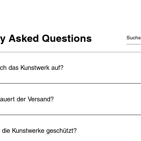
ly Asked Questions
ich das Kunstwerk auf?
Abstandshalter nutzen. Minimalistisch: 2 Abstandshalter oben/u
auert der Versand?
7 Tage. Versand: Deutschland 2–5 Werktage, international länger
 die Kunstwerke geschützt?