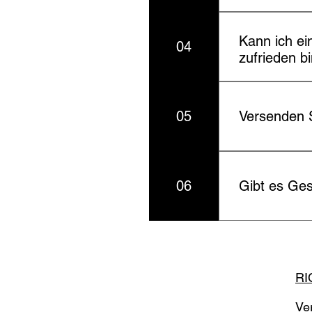
Sichere Verpac
Kann ich ei
04
zufrieden b
Ja, wir möchte
Ihrem Kunstwer
05
Versenden S
Bestellung, um
Bedingungen ge
Ja, internatio
06
Gibt es Ge
Keine Geschenk
RI
Ver