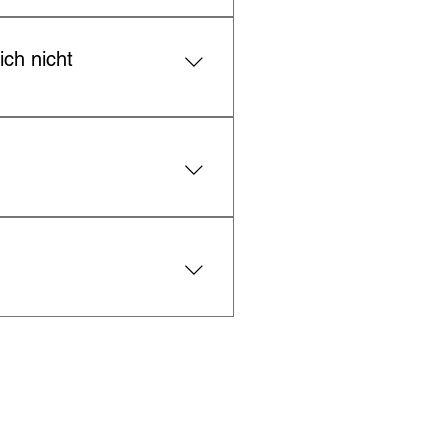
ch nicht
e aus irgendeinem Grund mit 
 14 Tagen nach Erhalt Ihrer 
chten Sie, dass bestimmte 
eitere Details überprüfen.
zeiten beachten.
ich.