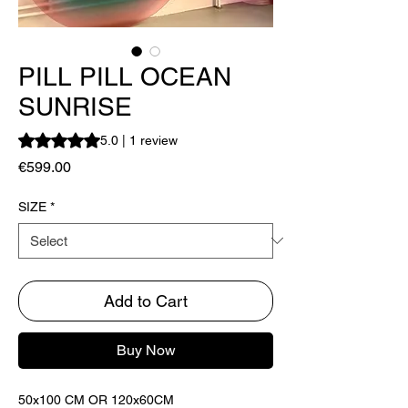
PILL PILL OCEAN
SUNRISE
Rating is 5.0 out of five stars based on 1 review
5.0 | 1 review
Price
€599.00
SIZE
*
Add to Cart
Buy Now
50x100 CM OR 120x60CM